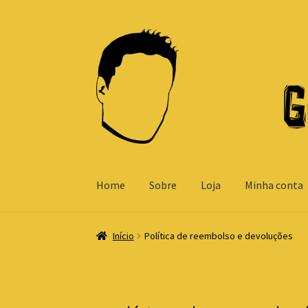
Pular
Pular
para
para
navegação
o
conteúdo
Home
Sobre
Loja
Minha conta
Início
Política de reembolso e devoluções