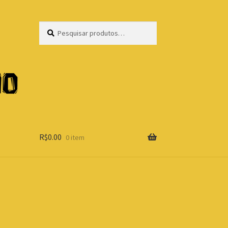
Pesquisar
Pesquisar
por:
R$
0.00
0 item